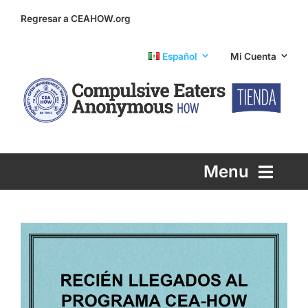
Skip
Regresar a CEAHOW.org
to
content
Español
Mi Cuenta
Menu
Printed Literature
eLiterature
Info and Support