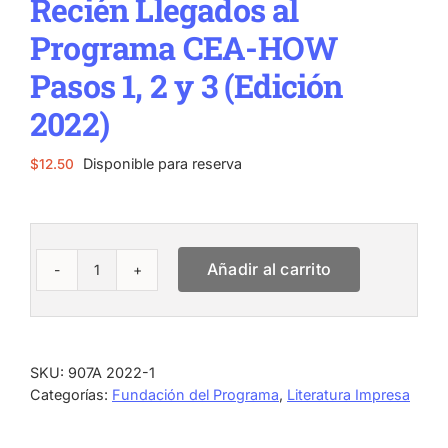
Recién Llegados al
Programa CEA-HOW
Pasos 1, 2 y 3 (Edición
2022)
Disponible para reserva
$
12.50
Añadir al carrito
Recién
Llegados
al
Programa
CEA-
SKU:
907A 2022-1
HOW
Categorías:
Fundación del Programa
,
Literatura Impresa
Pasos
1,