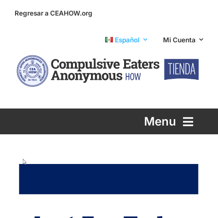
Skip
Regresar a CEAHOW.org
to
content
Español
Mi Cuenta
Menu
Printed Literature
eLiterature
Info and Support