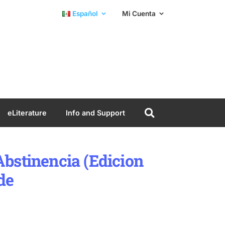
Español
Mi Cuenta
eLiterature
Info and Support
bstinencia (Edicion
de