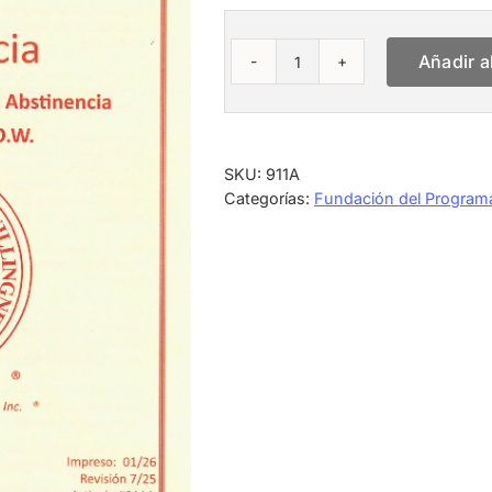
Añadir al
Por
Siempre
En
Abstinencia
(Edicion
SKU:
911A
2025)
Categorías:
Fundación del Program
Letra
Grande
cantidad